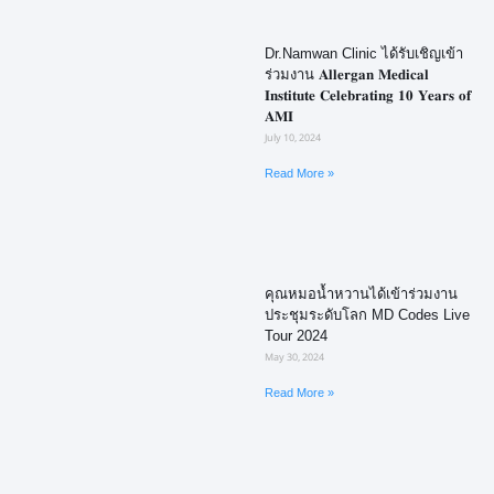
Dr.Namwan Clinic ได้รับเชิญเข้า
ร่วมงาน 𝐀𝐥𝐥𝐞𝐫𝐠𝐚𝐧 𝐌𝐞𝐝𝐢𝐜𝐚𝐥
𝐈𝐧𝐬𝐭𝐢𝐭𝐮𝐭𝐞 𝐂𝐞𝐥𝐞𝐛𝐫𝐚𝐭𝐢𝐧𝐠 𝟏𝟎 𝐘𝐞𝐚𝐫𝐬 𝐨𝐟
𝐀𝐌𝐈
July 10, 2024
Read More »
คุณหมอน้ำหวานได้เข้าร่วมงาน
ประชุมระดับโลก MD Codes Live
Tour 2024
May 30, 2024
Read More »