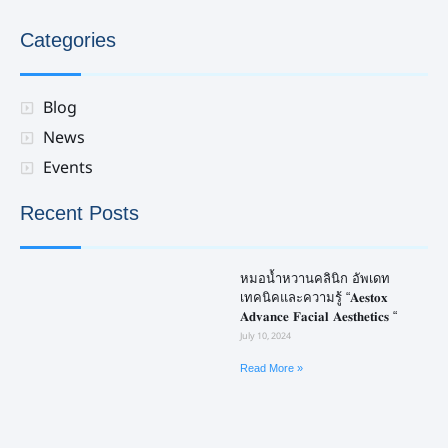
Categories
Blog
News
Events
Recent Posts
หมอน้ำหวานคลินิก อัพเดท
เทคนิคและความรู้ “𝐀𝐞𝐬𝐭𝐨𝐱
𝐀𝐝𝐯𝐚𝐧𝐜𝐞 𝐅𝐚𝐜𝐢𝐚𝐥 𝐀𝐞𝐬𝐭𝐡𝐞𝐭𝐢𝐜𝐬 “
July 10, 2024
Read More »