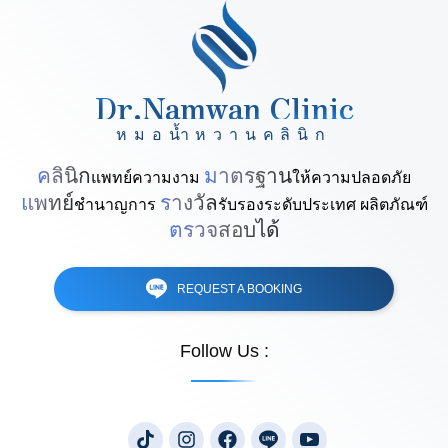
Dr.Namwan Clinic
หมอน้ำหวานคลินิก
คลินิก
มาตรฐาน
แพทย์ความงาม
ให้ความปลอดภัย
แพทย์
รางวัล
ชำนาญการ
รับรองระดับประเทศ ผลิตภัณฑ์
ตรวจสอบได้
REQUEST A BOOKING
Follow Us :