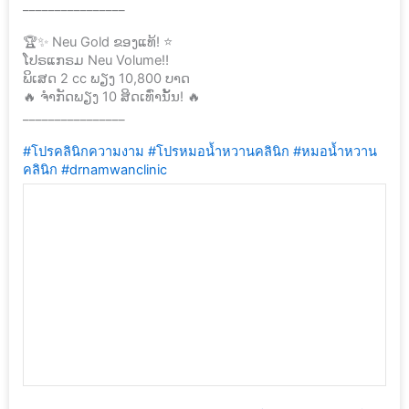
________________
🏆✨ Neu Gold ຂອງແທ້! ⭐️
ໂປຣແກຣມ Neu Volume‼️
ພິເສດ 2 cc ພຽງ 10,800 ບາດ
🔥 ຈຳກັດພຽງ 10 ສິດເທົ່ານັ້ນ! 🔥
________________
#โปรคลินิกความงาม
#โปรหมอน้ำหวานคลินิก
#หมอน้ำหวาน
คลินิก
#drnamwanclinic