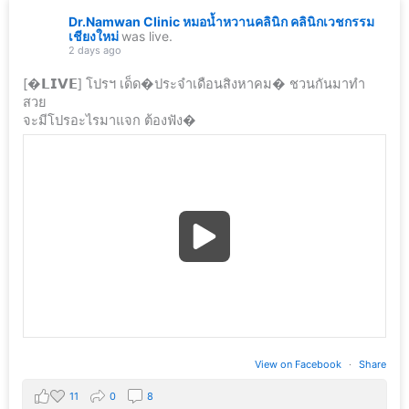
Dr.Namwan Clinic หมอน้ำหวานคลินิก คลินิกเวชกรรม
เชียงใหม่
was live.
2 days ago
[�𝗟𝗜𝗩𝗘] โปรฯ เด็ด�ประจำเดือนสิงหาคม� ชวนกันมาทำ
สวย
จะมีโปรอะไรมาแจก ต้องฟัง�
View on Facebook
·
Share
11
0
8