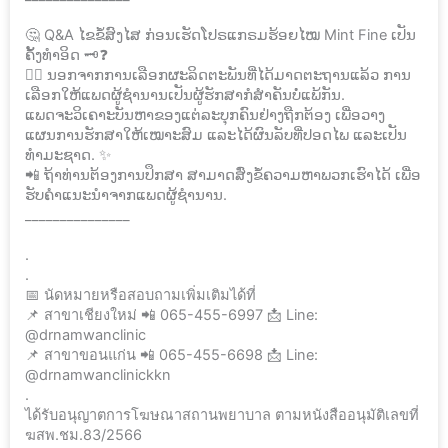
🤔 Q&A ໄຂຂໍ້ສົງໄສ ກ່ອນເຮັດໂປຣແກຣມຮ້ອຍໄໝ Mint Fine ເປັນ
ຄັ້ງທຳອິດ 🗝❓
👩‍⚕️ ນອກຈາກການເລືອກຜະລິດຕະພັນທີ່ໄດ້ມາດຕະຖານແລ້ວ ການ
ເລືອກໃຫ້ແພດຜູ້ຊຳນານເປັນຜູ້ຮັກສາກໍສຳຄັນບໍ່ແພ້ກັນ.
ແພດຈະວິເຄາະບັນຫາຂອງແຕ່ລະບຸກຄົນຢ່າງຖືກຕ້ອງ ເພື່ອວາງ
ແຜນການຮັກສາໃຫ້ເໝາະສົມ ແລະໄດ້ຜົນລັບທີ່ປອດໄພ ແລະເປັນ
ທຳມະຊາດ. ✨
📲 ຖ້າທ່ານຕ້ອງການປຶກສາ ສາມາດສົ່ງຂໍ້ຄວາມຫາພວກເຮົາໄດ້ ເພື່ອ
ຮັບຄຳແນະນຳຈາກແພດຜູ້ຊຳນານ.
_______________
.
.
📅 นัดหมายหรือสอบถามเพิ่มเติมได้ที่
📌 สาขาเชียงใหม่ 📲 065-455-6997 📩 Line:
@drnamwanclinic
📌 สาขาขอนแก่น 📲 065-455-6698 📩 Line:
@drnamwanclinickkn
.
ได้รับอนุญาตการโฆษณาสถานพยาบาล ตามหนังสืออนุมัติเลขที่
ฆสพ.ชม.83/2566