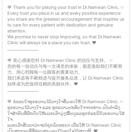
💙 Thank you for placing your trust in Dr.Namwan Clinic. ✨
Every trust you place in us and every positive experience
you share are the greatest encouragement that inspires us
to care for every patient with dedication and genuine
attention.
We promise to never stop improving, so that Dr.Namwan
Clinic will always be a place you can trust. ❤️
_______________
💙 衷心感谢您对 Dr.Namwan Clinic 的信任与支持。 ✨
您的每一份信任与每一次满意的体验，都是激励我们不断努
力、用心照顾每一位顾客的重要动力。
我们承诺将不断精进与提升服务品质，让 Dr.Namwan Clinic
始终成为您值得信赖的美丽伙伴。❤️
_______________
💙 ຂໍຂອບໃຈທຸກຄວາມໄວ້ວາງໃຈທີ່ມອບໃຫ້ Dr.Namwan Clinic. ✨
ທຸກຄວາມໄວ້ວາງໃຈ ແລະ ທຸກຄວາມປະທັບໃຈຈາກທ່ານ ເປັນກຳລັງ
ໃຈສຳຄັນທີ່ຜັກດັນໃຫ້ພວກເຮົາມຸ່ງໝັ້ນດູແລທຸກກໍລະນີດ້ວຍຄວາມໃສ່
ໃຈ.
ພວກເຮົາສັນຍາວ່າຈະບໍ່ຢຸດພັດທະນາ ເພື່ອໃຫ້ Dr.Namwan Clinic
ເປັນສະຖານທີ່ທີ່ທ່ານສາມາດໄວ້ວາງໃຈໄດ້ສະເໝີ. ❤️