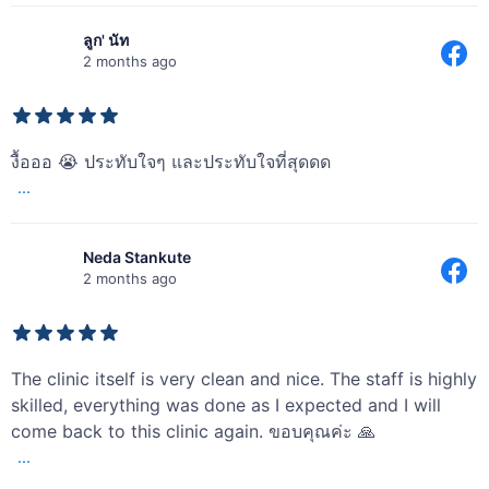
📌 孔敬分店 📲 065-455-6698 📩 Line: @drnamwanclinickkn�经医疗
机构广告许可批
ลูก' นัท
准，编号：ฆสพ.ชม.83/2566
2 months ago
————————————————————————————————
———————
✨ ຄວາມງາມທີ່ຍືນຍາວ ບໍ່ໄດ້ເກີດຈາກການເຮັດພຽງຢ່າງດຽວ ແຕ່ເກີດຈາກ ການ
ດູແລຫຼັງເຮັດຢ່າງພິຖີພິຖັນ 💫�
ໂປຣແກຣມ Ultra Face Lift ຈະເຮັດໃຫ້ຜິວໜ້າຕຶງ ແລະ ເນີຍງາມ… ຖ້າທ່ານໃສ່
งื้อออ 😭 ประทับใจๆ และประทับใจที่สุดดด
ໃຈທຸກລາຍລະອຽດຫຼັງການເຮັດ 💎
...
📅 ຈອງຄິວ ຫຼື ສອບຖາມເພີ່ມເຕີມ:�
📌 ສາຂາເຊັຽງໃໝ່ 📲 065-455-6997 📩 Line: @drnamwanclinic�
Neda Stankute
📌 ສາຂາຂອນແກ່ນ 📲 065-455-6698 📩 Line: @drnamwanclinickkn�ໄດ້
2 months ago
ຮັບອະນຸຍາດ
ໂຄສະນາສະຖານພະຍາບານ ເລກທີ: ฆสพ.ชม.83/2566
14
0
The clinic itself is very clean and nice. The staff is highly
skilled, everything was done as I expected and I will
come back to this clinic again. ขอบคุณค่ะ 🙏
...