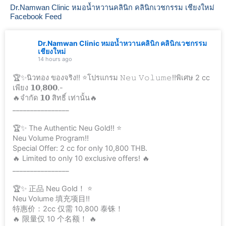
Dr.Namwan Clinic หมอน้ำหวานคลินิก คลินิกเวชกรรม เชียงใหม่
Facebook Feed
Dr.Namwan Clinic หมอน้ำหวานคลินิก คลินิกเวชกรรม
เชียงใหม่
14 hours ago
🏆✨นิวทอง ของจริง!! ⭐️โปรแกรม 𝙽𝚎𝚞 𝚅𝚘𝚕𝚞𝚖𝚎‼️พิเศษ 2 cc
เพียง 𝟭𝟬,𝟴𝟬𝟬.-
🔥จำกัด 𝟭𝟬 สิทธิ์ เท่านั้น🔥
________________
🏆✨ The Authentic Neu Gold!! ⭐️
Neu Volume Program‼️
Special Offer: 2 cc for only 10,800 THB.
🔥 Limited to only 10 exclusive offers! 🔥
________________
🏆✨ 正品 Neu Gold！ ⭐️
Neu Volume 填充项目‼️
特惠价：2cc 仅需 10,800 泰铢！
🔥 限量仅 10 个名额！ 🔥