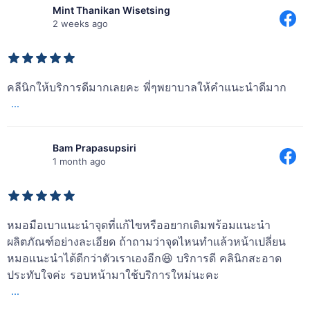
📅 นัดหมายหรือสอบถามเพิ่มเติมได้ที่
ได้รับอนุญาตการโฆษณาสถานพยาบาล ตามหนังสืออนุมัติเลขที่
ฆสพ.ชม.83/2566
📌 清迈分店 📲 065-455-6997 📩 Line: @drnamwanclinic�
Mint Thanikan Wisetsing
📌 6 ຂໍ້ຄວນປະຕິບັດ ຫຼັງຈາກການເຮັດ 𝙑𝙚𝙣𝙪𝙨 𝙑𝙞𝙫𝙖
ฆสพ.ชม.83/2566
💋 美得必须转发！任何风格都能打造 ✨
📎 หากคุณกำหนดมีปัญหาผิวเหล่านี้
📌 สาขาเชียงใหม่ 📲 065-455-6997 📩 Line: @drnamwanclinic
📌 孔敬分店 📲 065-455-6698 📩 Line: @drnamwanclinickkn�经医疗机构广
ฆสพ.ชม.83/2566
ການດູແລຕົນເອງແນວໃດ ເພື່ອຜົນໄດ້ຮັບທີ່ດີ
2 weeks ago
告许可批
想要完美丰唇？选择Dr.Namwan诊所
5
0
สามารถส่งรูปผ่านช่องทางออนไลน์
📌 สาขาขอนแก่น 📲 065-455-6698 📩 Line: @drnamwanclinickkn
————————————————————————————————
7
0
.
发信息预约或免费咨询‼️
เพื่อรับคำแนะนำจากแพทย์ได้ 👩‍⚕️📄
ได้รับอนุญาตการโฆษณาสถานพยาบาล ตามหนังสืออนุมัติเลขที่
———————
准，编号：ฆสพ.ชม.83/2566
ได้รับอนุญาตการโฆษณาสถานพยาบาล ตามหนังสืออนุมัติเลขที่
_______________
.
ฆสพ.ชม.83/2566
———————————————————————————————————
✨ Timeless beauty is not achieved only by the treatment itself, but
ฆสพ.ชม.83/2566
————
📅 นัดหมายหรือสอบถามเพิ่มเติมได้ที่
through dedicated aftercare 💫�
✨ ຄວາມງາມທີ່ຍືນຍາວ ບໍ່ໄດ້ເກີດຈາກການເຮັດພຽງຢ່າງດຽວ ແຕ່ເກີດຈາກ ການດູແລຫຼັງ
20
0
💋 ງາມທີ່ຕ້ອງແຊ! ແບບໃດກໍ່ປັ້ນໄດ້ ✨
📌 สาขาเชียงใหม่ 📲 065-455-6997 📩 Line: @drnamwanclinic
14
0
The Ultra Face Lift Program reveals a flawlessly firm complexion… if
ເຮັດຢ່າງພິຖີພິຖັນ 💫�
คลีนิกให้บริการดีมากเลยคะ พี่ๆพยาบาลให้คำแนะนำดีมาก
ຢາກເພີ່ມປາກໃຫ້ຕາມໃຈ ເລືອກເຮັດທີ່ Dr.Namwan Clinic
📌 สาขาขอนแก่น 📲 065-455-6698 📩 Line: @drnamwanclinickkn
you pay attention to every detail of your post-treatment care 💎
ໂປຣແກຣມ Ultra Face Lift ຈະເຮັດໃຫ້ຜິວໜ້າຕຶງ ແລະ ເນີຍງາມ… ຖ້າທ່ານໃສ່ໃຈທຸກ
ແຊັດຈອງຄິວ ຫຼື ປຶກສາກ່ອນໄດ້ ຟຣີ‼️
ລາຍລະອຽດຫຼັງການເຮັດ 💎
.
...
.
ได้รับอนุญาตการโฆษณาสถานพยาบาล ตามหนังสืออนุมัติเลขที่
📅 For appointments or inquiries:�
📅 ຈອງຄິວ ຫຼື ສອບຖາມເພີ່ມເຕີມ:�
.
ฆสพ.ชม.83/2566
ได้รับอนุญาตการโฆษณาสถานพยาบาล ตามหนังสืออนุมัติเลขที่
📌 ສາຂາເຊັຽງໃໝ່ 📲 065-455-6997 📩 Line: @drnamwanclinic�
📌 Chiang Mai Branch 📲 065-455-6997 📩 Line: @drnamwanclinic�
4
0
📌 ສາຂາຂອນແກ່ນ 📲 065-455-6698 📩 Line: @drnamwanclinickkn�ໄດ້ຮັບ
ฆสพ.ชม.83/2566
Bam Prapasupsiri
📌 Khon Kaen Branch 📲 065-455-6698 📩 Line:
ອະນຸຍາດ
@drnamwanclinickkn�
1 month ago
10
0
ໂຄສະນາສະຖານພະຍາບານ ເລກທີ: ฆสพ.ชม.83/2566
Authorized by Medical Facility Advertising License No.
ฆสพ.ชม.83/2566
14
0
————————————————————————————————
———————
หมอมือเบาแนะนำจุดที่แก้ไขหรืออยากเติมพร้อมแนะนำ
✨ 持久的美丽，不仅仅来自疗程本身，更源于 精心的术后护理 💫�
ผลิตภัณฑ์อย่างละเอียด ถ้าถามว่าจุดไหนทำเเล้วหน้าเปลี่ยน
超声面部提升项目 (Ultra Face Lift)，让肌肤紧致平滑… 如果您用心呵护
每一个细节 💎
หมอเเนะนำได้ดีกว่าตัวเราเองอีก😆 บริการดี คลินิกสะอาด
ประทับใจค่ะ รอบหน้ามาใช้บริการใหม่นะคะ
📅 预约或咨询：�
...
📌 清迈分店 📲 065-455-6997 📩 Line: @drnamwanclinic�