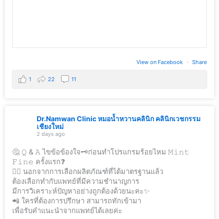
View on Facebook
·
Share
1
22
11
Dr.Namwan Clinic หมอน้ำหวานคลินิก คลินิกเวชกรรม
เชียงใหม่
2 days ago
🤔 𝚀 & 𝙰 ไขข้อข้องใจ🗝ก่อนทำโปรแกรมร้อยไหม 𝙼𝚒𝚗𝚝
𝙵𝚒𝚗𝚎 ครั้งแรก❓
👩‍⚕️ นอกจากการเลือกผลิตภัณฑ์ที่ได้มาตรฐานแล้ว
ต้องเลือกทำกับแพทย์ที่มีความชำนาญการ
มีการวิเคราะห์ปัญหาอย่างถูกต้องด้วยนะคะ✨
📲 ใครที่ต้องการปรึกษา สามารถทักเข้ามา
เพื่อรับคำแนะนำจากแพทย์ได้เลยค่ะ