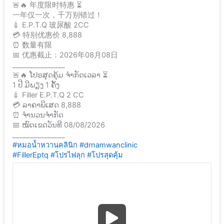
🚨🔥 年度限时特惠 ⏳
一年仅一次，千万别错过！
💉 E.P.T.Q 玻尿酸 2CC
💳 特别优惠价 8,888
⏰ 数量有限
📅 优惠截止：2026年08月08日
_______________
🚨🔥 ໂປຣສຸດຄຸ້ມ ຈຳກັດເວລາ ⏳
1 ປີ ມີພຽງ 1 ຄັ້ງ
💉 Filler E.P.T.Q 2 CC
💳 ລາຄາພິເສດ 8,888
⏰ ຈຳນວນຈຳກັດ
📅 ໝົດເຂດວັນທີ 08/08/2026
_______________
#หมอน้ำหวานคลินิก
#drnamwanclinic
#FillerEptq
#โปรไฟลุก
#โปรสุดคุ้ม